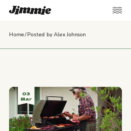
Skip
to
the
content
Home
Posted by Alex Johnson
03
Mar