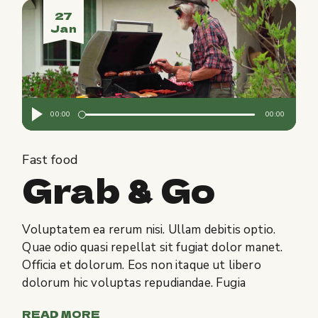
27
Jan
Audio
00:00
00:00
Player
Fast food
Grab & Go
Voluptatem ea rerum nisi. Ullam debitis optio.
Quae odio quasi repellat sit fugiat dolor manet.
Officia et dolorum. Eos non itaque ut libero
dolorum hic voluptas repudiandae. Fugia
READ MORE