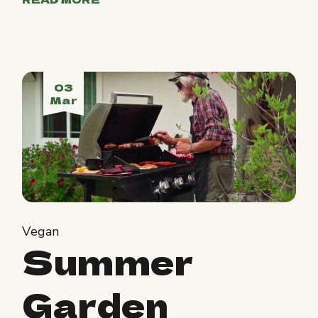
03
Mar
Vegan
Summer
Garden