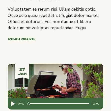
Voluptatem ea rerum nisi. Ullam debitis optio.
Quae odio quasi repellat sit fugiat dolor manet.
Officia et dolorum. Eos non itaque ut libero
dolorum hic voluptas repudiandae. Fugia
READ MORE
27
Jan
Audio
00:00
00:00
Player