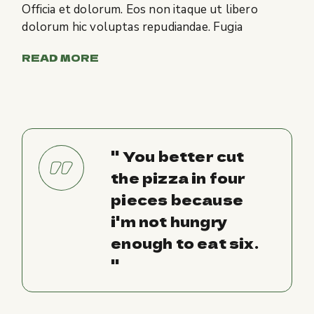
Officia et dolorum. Eos non itaque ut libero
dolorum hic voluptas repudiandae. Fugia
READ MORE
'' You better cut
the pizza in four
pieces because
i'm not hungry
enough to eat six.
''