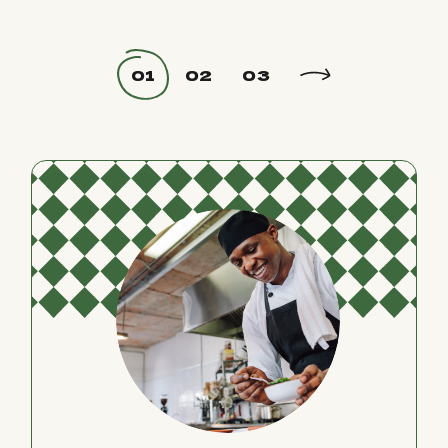
Posts
01
02
03
pagination