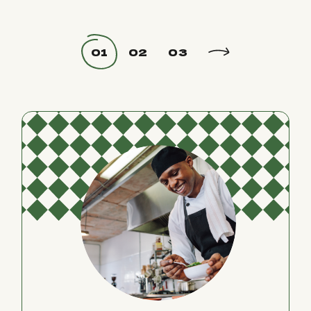
Posts
01
02
03
pagination