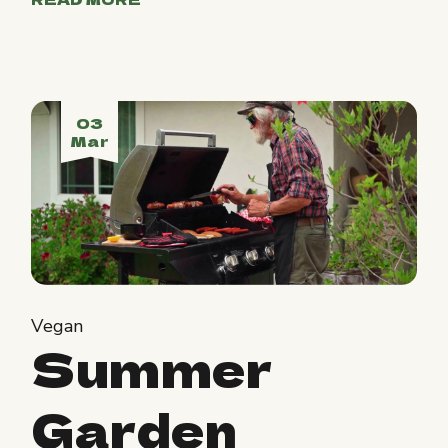
03
Mar
Vegan
Summer
Garden