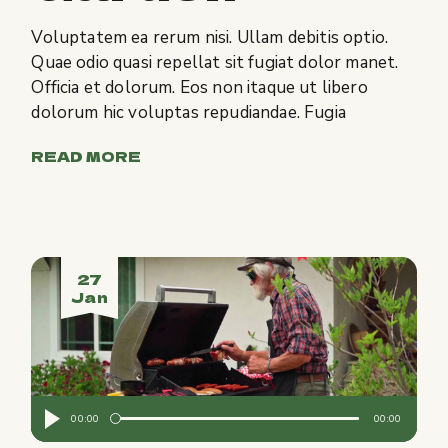
Voluptatem ea rerum nisi. Ullam debitis optio.
Quae odio quasi repellat sit fugiat dolor manet.
Officia et dolorum. Eos non itaque ut libero
dolorum hic voluptas repudiandae. Fugia
READ MORE
27
Jan
Audio
00:00
00:00
Player