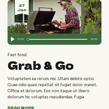
27
Jan
Audio
00:00
00:00
Player
Fast food
Grab & Go
Voluptatem ea rerum nisi. Ullam debitis optio.
Quae odio quasi repellat sit fugiat dolor manet.
Officia et dolorum. Eos non itaque ut libero
dolorum hic voluptas repudiandae. Fugia
READ MORE