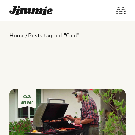
Skip
to
the
content
Home
Posts tagged "Cool"
03
Mar