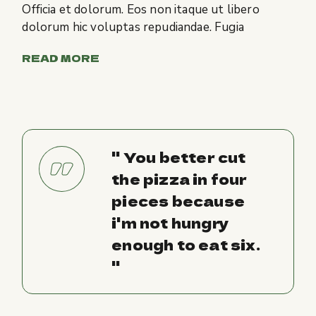
Officia et dolorum. Eos non itaque ut libero
dolorum hic voluptas repudiandae. Fugia
READ MORE
'' You better cut
the pizza in four
pieces because
i'm not hungry
enough to eat six.
''